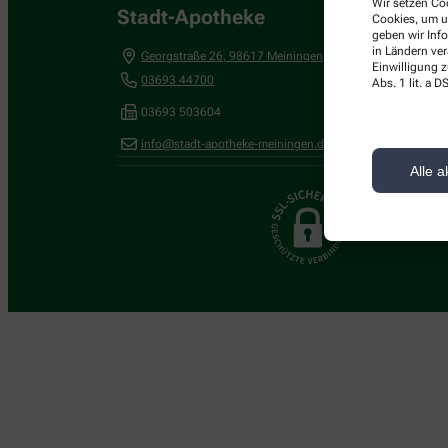
Wir setzen Coo
Stadt-Apotheke
Cookies, um u
geben wir Inf
in Ländern ve
Georgstraße 26
,
98617
Meiningen
Einwilligung z
03693 44700
Abs. 1 lit. a
03693 503604
info@stadt-apotheke-meiningen.de
Alle a
Wir legen großen W