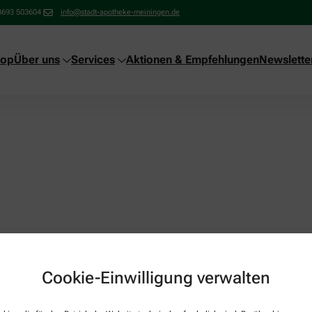
3693 503604
info@stadt-apotheke-meiningen.de
hop
Über uns
Services
Aktionen & Empfehlungen
Newslette
Cookie-Einwilligung verwalten
Über uns
Services
Kontakt