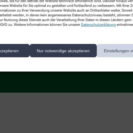
kies, die für den Betrieb der Website technisch erforderlich sind. Darüber hinaus v
nsere Website für Sie optimal zu gestalten und fortlaufend zu verbessern. Mit Ihrer
ormationen zu Ihrer Verwendung unserer Website auch an Drittanbieter weiter. Soweit
rarbeitet werden, in denen kein angemessenes Datenschutzniveau besteht, stimmen Si
ur Nutzung dieser Dienste auch der Verarbeitung Ihrer Daten in diesen Ländern gem. 
 DSGVO zu. Weitere Informationen können Sie unserer
Datenschutzerklärung
entnehme
kzeptieren
Nur notwendige akzeptieren
Einstellungen v
ert auf den Schutz Ihrer persönlichen Daten und garantieren die sichere Übertragun