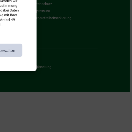
erwenden wir
Datenschutz
 Zustimmung
 dabei Daten
Impressum
e mit Ihrer
Barrierefreiheitserklärung
Artikel 49
n.
erwalten
g durch eine SSL-Verschlüsselung.