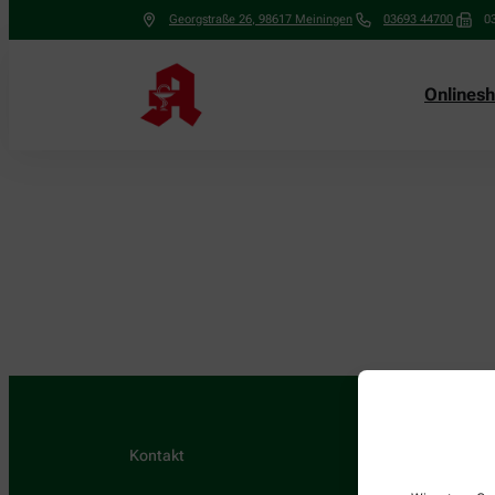
Georgstraße 26
,
98617
Meiningen
03693 44700
0
Onlines
Kontakt