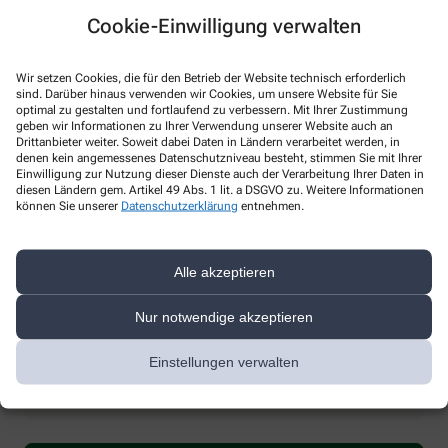
Cookie-Einwilligung verwalten
Wir setzen Cookies, die für den Betrieb der Website technisch erforderlich
sind. Darüber hinaus verwenden wir Cookies, um unsere Website für Sie
optimal zu gestalten und fortlaufend zu verbessern. Mit Ihrer Zustimmung
geben wir Informationen zu Ihrer Verwendung unserer Website auch an
* Bitte füllen Sie die Pflichtfelder aus
Drittanbieter weiter. Soweit dabei Daten in Ländern verarbeitet werden, in
denen kein angemessenes Datenschutzniveau besteht, stimmen Sie mit Ihrer
Ich erkläre mich damit einverstanden, dass die von mir angegebenen
Einwilligung zur Nutzung dieser Dienste auch der Verarbeitung Ihrer Daten in
Daten elektronisch erfasst und gespeichert und meine Daten an die
diesen Ländern gem. Artikel 49 Abs. 1 lit. a DSGVO zu. Weitere Informationen
von mir ausgesuchte Apotheke übergeben werden. Rechtsgrundlage
können Sie unserer
Datenschutzerklärung
entnehmen.
der Verarbeitung ist Art. 6 Abs. 1 lit. a DS-GVO. Die Einwilligung kann
jederzeit widerrufen werden, z.B. per E-Mail an
info@stadt-apotheke-
meiningen.de
.
Alle akzeptieren
Ihre Daten werden ausschließlich zur Bearbeitung Ihrer Anfrage
verwendet. Weitere Informationen zum Datenschutz finden Sie unter
Nur notwendige akzeptieren
folgendem Link:
Datenschutz
.
Einstellungen verwalten
Sind Sie ein Mensch? Dann wählen Sie bitte
den Stern